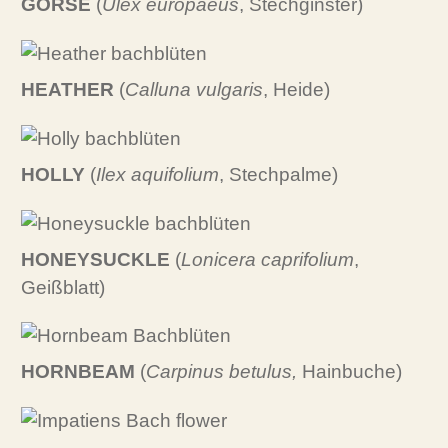
GORSE
(
Ulex europaeus
, Stechginster)
HEATHER
(
Calluna vulgaris
, Heide)
HOLLY
(
Ilex aquifolium
, Stechpalme)
HONEYSUCKLE
(
Lonicera caprifolium
,
Geißblatt)
HORNBEAM
(
Carpinus betulus,
Hainbuche)