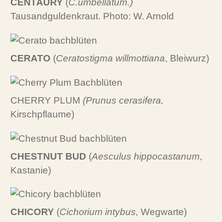
CENTAURY
(
C.umbellatum.)
Tausandguldenkraut. Photo: W. Arnold
CERATO
(
Ceratostigma willmottiana
, Bleiwurz)
CHERRY PLUM
(Prunus cerasifera,
Kirschpflaume)
CHESTNUT BUD
(
Aesculus hippocastanum
,
Kastanie)
CHICORY
(
Cichorium intybus,
Wegwarte)