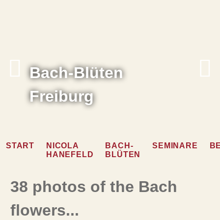
Bach-Blüten
Freiburg
START
NICOLA
BACH-
SEMINARE
B
HANEFELD
BLÜTEN
38 photos of the Bach
flowers...